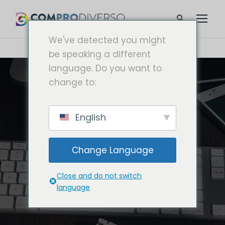
We've detected you might
be speaking a different
language. Do you want to
change to:
English
Change Language
Close and do not switch
language