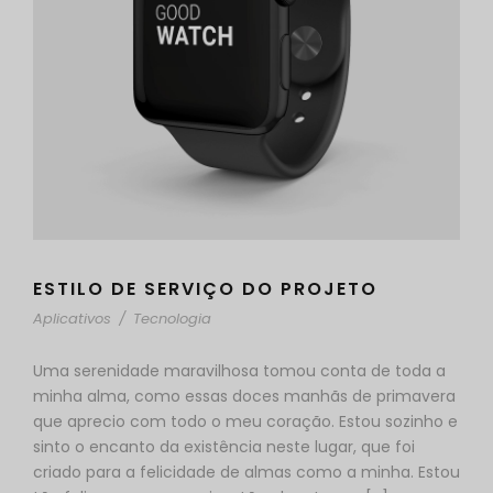
ESTILO DE SERVIÇO DO PROJETO
Aplicativos
/
Tecnologia
Uma serenidade maravilhosa tomou conta de toda a
minha alma, como essas doces manhãs de primavera
que aprecio com todo o meu coração. Estou sozinho e
sinto o encanto da existência neste lugar, que foi
criado para a felicidade de almas como a minha. Estou