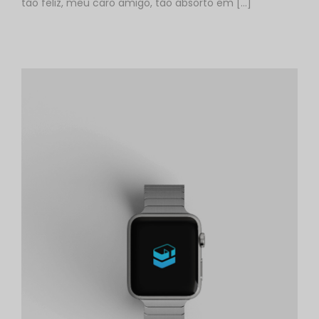
tão feliz, meu caro amigo, tão absorto em [...]