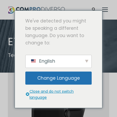
We've detected you might
be speaking a different
language. Do you want to
ETIQUETA
change to:
Tecnologia
English
Change Language
Close and do not switch
language