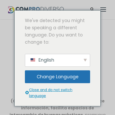
We've detected you might
be speaking a different
language. Do you want to
change to:
Diversidad, equidad e inclusión laboral
English
¿QUÉ ES
COMPRODIVERSO?
Change Language
La
Red Mexicana de Compradores,
Close and do not switch
Proveedores y Reclutadores Diversos
language
(ComproDiverso)
es un proyecto que
ofrece
información, facilita espacios de
intercambio de buenas prácticas
, promueve