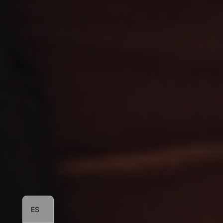
PT
FR
EN
ES