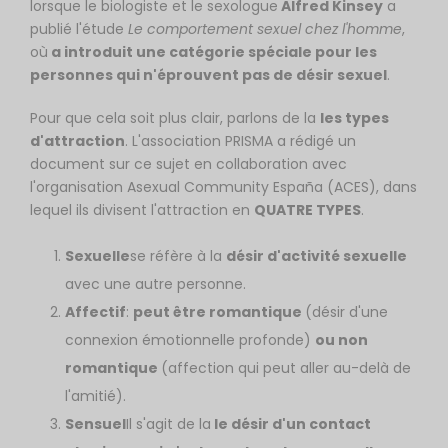
lorsque le biologiste et le sexologue
Alfred Kinsey
a
publié l'étude
Le comportement sexuel chez l'homme
,
où
a introduit une catégorie spéciale pour les
personnes qui n'éprouvent pas de désir sexuel
.
Pour que cela soit plus clair, parlons de la
les types
d'attraction
. L'association PRISMA a rédigé un
document sur ce sujet en collaboration avec
l'organisation Asexual Community España (ACES), dans
lequel ils divisent l'attraction en
QUATRE TYPES
.
Sexuelle
se réfère à la
désir d'activité sexuelle
avec une autre personne.
Affectif
:
peut être romantique
(désir d'une
connexion émotionnelle profonde)
ou non
romantique
(affection qui peut aller au-delà de
l'amitié).
Sensuel
Il s'agit de la
le désir d'un contact