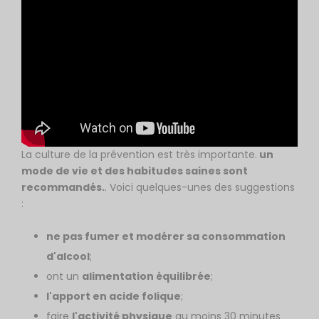
La culture de la prévention est très importante.
un
mode de vie et des habitudes saines sont
recommandés.
. Voici quelques-unes des suggestions
:
ne pas fumer et modérer sa consommation
d'alcool
;
ont un
alimentation équilibrée
;
l'apport en acide folique
;
faire
l'activité physique
au moins 30 minutes