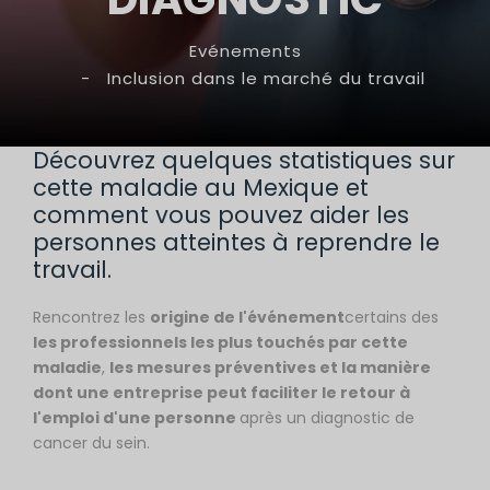
Evénements
-
Inclusion dans le marché du travail
Découvrez quelques statistiques sur
cette maladie au Mexique et
comment vous pouvez aider les
personnes atteintes à reprendre le
travail.
Rencontrez les
origine de l'événement
certains des
les professionnels les plus touchés par cette
maladie
,
les mesures préventives et la manière
dont une entreprise peut faciliter le retour à
l'emploi d'une personne
après un diagnostic de
cancer du sein.