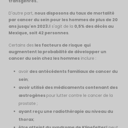
transgenres.
.
D'autre part,
nous disposons du taux de mortalité
par cancer du sein pour les hommes de plus de 20
ans jusqu'en 2023.
Il s'agit de la
0,5% des décès au
Mexique, soit 42 personnes
.
Certains des
les facteurs de risque
qui
augmentent la probabilité de développer un
cancer du sein chez les hommes
inclure :
avoir
des antécédents familiaux de cancer du
sein
;
avoir utilisé des médicaments contenant des
œstrogènes
pour lutter contre le cancer de la
prostate ;
ayant reçu une radiothérapie au niveau du
thorax
;
être atteint du syndrome de Klinefelter
Il peut