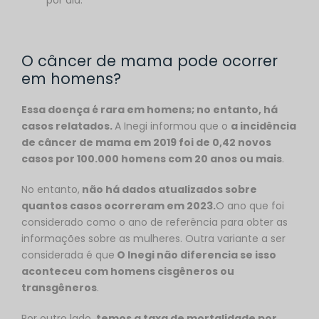
por dia.
O câncer de mama pode ocorrer
em homens?
Essa doença é rara em homens; no entanto, há
casos relatados.
A Inegi informou que o
a incidência
de câncer de mama em 2019 foi de 0,42 novos
casos por 100.000 homens com 20 anos ou mais
.
No entanto,
não há dados atualizados sobre
quantos casos ocorreram em 2023.
O ano que foi
considerado como o ano de referência para obter as
informações sobre as mulheres. Outra variante a ser
considerada é que
O Inegi não diferencia se isso
aconteceu com homens cisgêneros ou
transgêneros
.
Por outro lado,
temos a taxa de mortalidade por