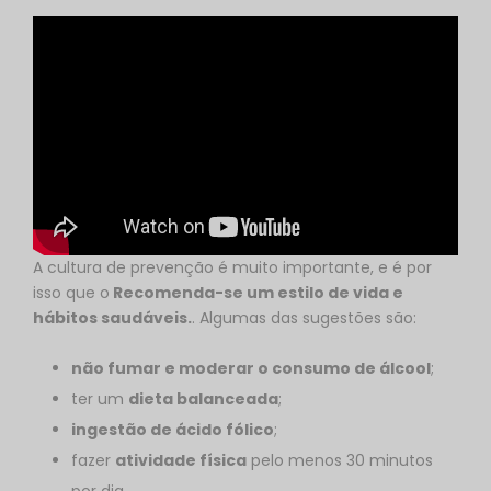
A cultura de prevenção é muito importante, e é por
isso que o
Recomenda-se um estilo de vida e
hábitos saudáveis.
. Algumas das sugestões são:
não fumar e moderar o consumo de álcool
;
ter um
dieta balanceada
;
ingestão de ácido fólico
;
fazer
atividade física
pelo menos 30 minutos