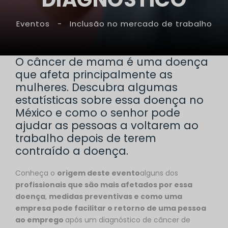
Eventos
-
Inclusão no mercado de trabalho
O câncer de mama é uma doença
que afeta principalmente as
mulheres. Descubra algumas
estatísticas sobre essa doença no
México e como o senhor pode
ajudar as pessoas a voltarem ao
trabalho depois de terem
contraído a doença.
Conheça o
origem deste evento
alguns dos
profissionais que são mais afetados por essa
doença
,
medidas preventivas e como uma
empresa pode facilitar o retorno de uma pessoa
ao emprego
após um diagnóstico de câncer de