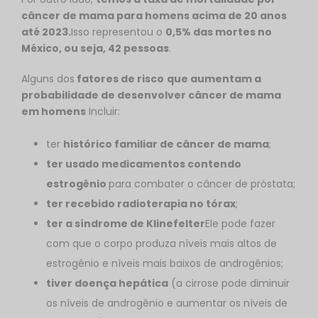
câncer de mama para homens acima de 20 anos
até 2023.
Isso representou o
0,5% das mortes no
México, ou seja, 42 pessoas
.
Alguns dos
fatores de risco
que aumentam a
probabilidade de desenvolver câncer de mama
em homens
Incluir:
ter
histórico familiar de câncer de mama
;
ter usado medicamentos contendo
estrogênio
para combater o câncer de próstata;
ter recebido radioterapia no tórax
;
ter a síndrome de Klinefelter
Ele pode fazer
com que o corpo produza níveis mais altos de
estrogênio e níveis mais baixos de androgênios;
tiver doença hepática
(a cirrose pode diminuir
os níveis de androgênio e aumentar os níveis de