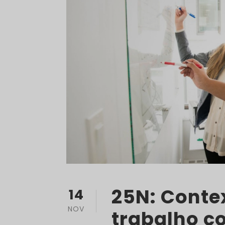
25N: Contex
14
NOV
trabalho c