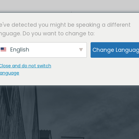
INÍCIO
PROGRAMAS
've detected you might be speaking a different
nguage. Do you want to change to:
English
Change Langua
Close and do not switch
language