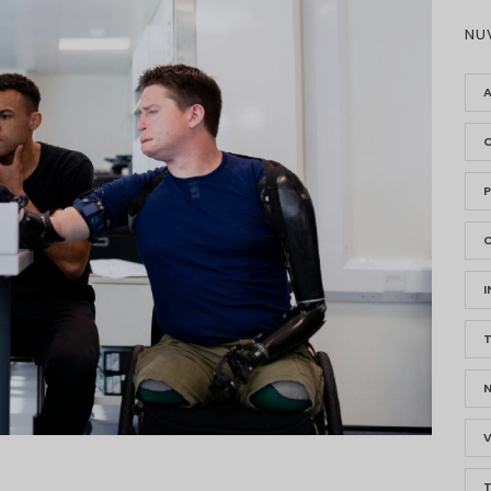
NU
P
V