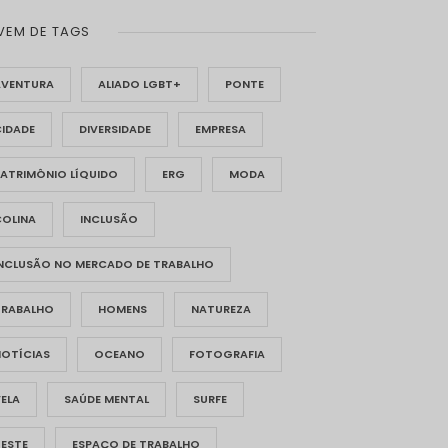
VEM DE TAGS
AVENTURA
ALIADO LGBT+
PONTE
CIDADE
DIVERSIDADE
EMPRESA
ATRIMÔNIO LÍQUIDO
ERG
MODA
COLINA
INCLUSÃO
INCLUSÃO NO MERCADO DE TRABALHO
TRABALHO
HOMENS
NATUREZA
NOTÍCIAS
OCEANO
FOTOGRAFIA
ELA
SAÚDE MENTAL
SURFE
TESTE
ESPAÇO DE TRABALHO