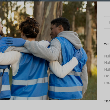
WI
Nul
Nul
Nul
Do
ma
TR