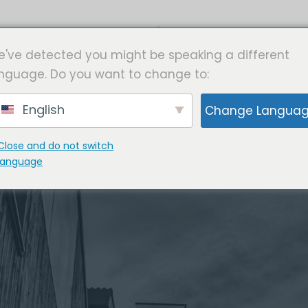
INÍCIO
PROGRAMAS
've detected you might be speaking a different
nguage. Do you want to change to:
English
Change Langua
Close and do not switch
language