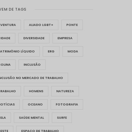
VEM DE TAGS
AVENTURA
ALIADO LGBT+
PONTE
CIDADE
DIVERSIDADE
EMPRESA
ATRIMÔNIO LÍQUIDO
ERG
MODA
COLINA
INCLUSÃO
INCLUSÃO NO MERCADO DE TRABALHO
TRABALHO
HOMENS
NATUREZA
NOTÍCIAS
OCEANO
FOTOGRAFIA
ELA
SAÚDE MENTAL
SURFE
TESTE
ESPAÇO DE TRABALHO