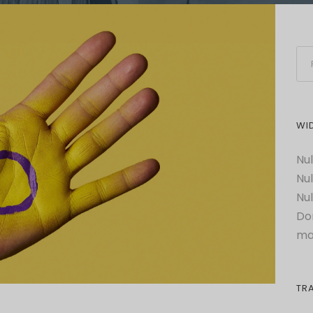
WI
Nul
Nul
Nul
Do
ma
TR