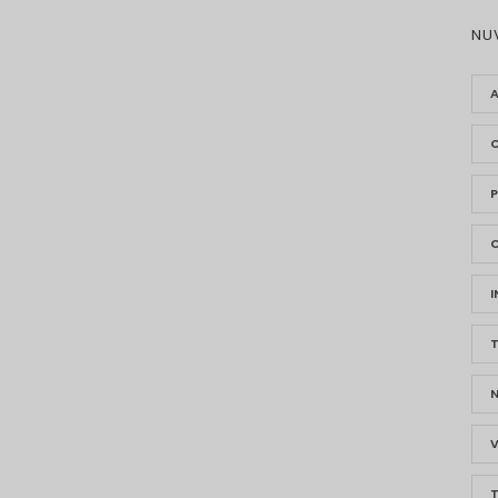
NU
P
V