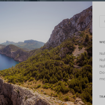
WI
Nul
Nul
Nul
Do
ma
TR