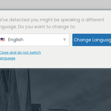
INÍCIO
PROGRAMAS
've detected you might be speaking a different
nguage. Do you want to change to:
English
Change Langua
Close and do not switch
language