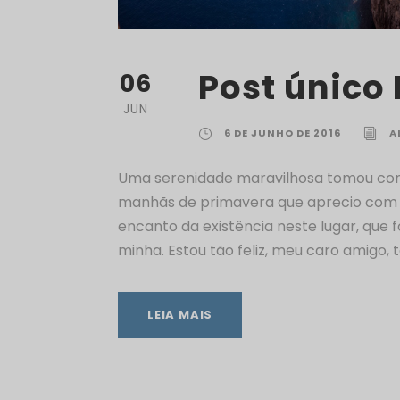
Post único
06
JUN
6 DE JUNHO DE 2016
A
Uma serenidade maravilhosa tomou con
manhãs de primavera que aprecio com t
encanto da existência neste lugar, que 
minha. Estou tão feliz, meu caro amigo, 
LEIA MAIS