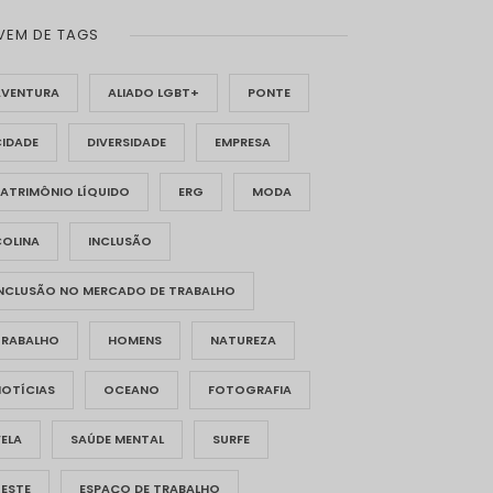
VEM DE TAGS
AVENTURA
ALIADO LGBT+
PONTE
CIDADE
DIVERSIDADE
EMPRESA
ATRIMÔNIO LÍQUIDO
ERG
MODA
COLINA
INCLUSÃO
INCLUSÃO NO MERCADO DE TRABALHO
TRABALHO
HOMENS
NATUREZA
NOTÍCIAS
OCEANO
FOTOGRAFIA
ELA
SAÚDE MENTAL
SURFE
TESTE
ESPAÇO DE TRABALHO