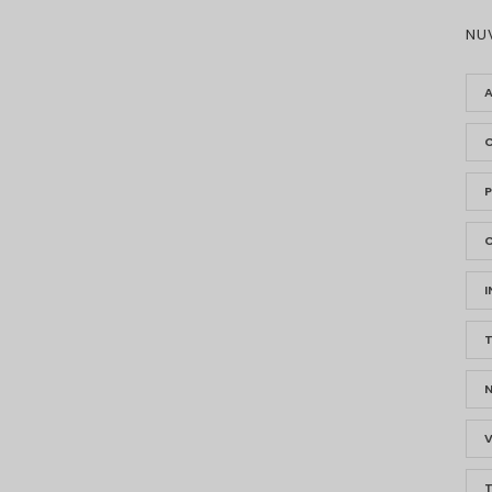
NU
P
V