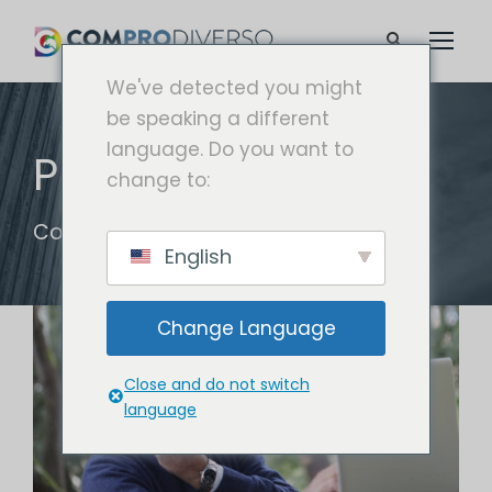
We've detected you might
be speaking a different
language. Do you want to
POR
change to:
ComproDiverso
English
Change Language
Close and do not switch
language