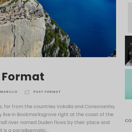
 Format
MARILLO
POST FORMAT
, far from the countries Vokalia and Consonantia,
y live in Bookmarksgrove right at the coast of the
CO
all river named Duden flows by their place and
It is a paradisematic...