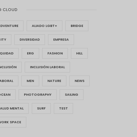
G CLOUD
ADVENTURE
ALIADO LGBT+
BRIDGE
ITY
DIVERSIDAD
EMPRESA
EQUIDAD
ERG
FASHION
HILL
NCLUSIÓN
INCLUSIÓN LABORAL
LABORAL
MEN
NATURE
NEWS
OCEAN
PHOTOGRAPHY
SAILING
SALUD MENTAL
SURF
TEST
WORK SPACE