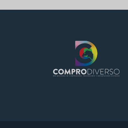
PT
FR