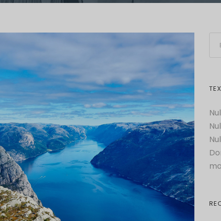
TE
Nul
Nul
Nul
Do
ma
RE