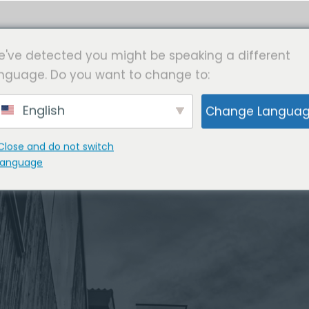
INICIO
PROGRAMAS
AF
've detected you might be speaking a different
nguage. Do you want to change to:
English
Change Langua
Close and do not switch
language